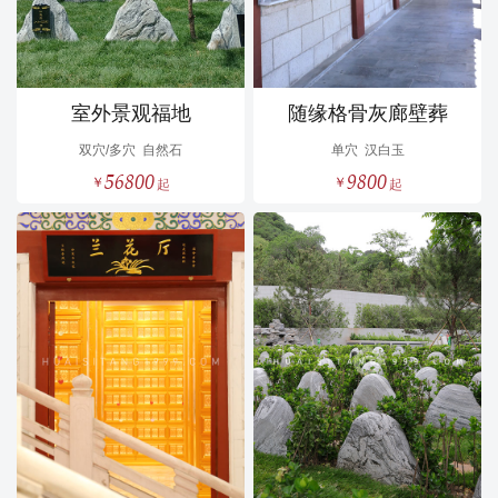
室外景观福地
随缘格骨灰廊壁葬
双穴/多穴
自然石
单穴
汉白玉
56800
9800