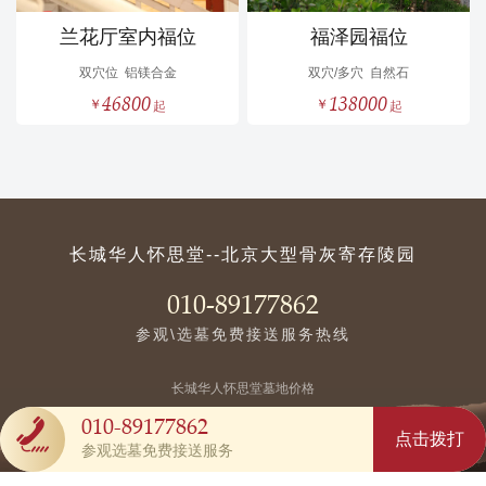
兰花厅室内福位
福泽园福位
双穴位
铝镁合金
双穴/多穴
自然石
46800
138000
长城华人怀思堂--北京大型骨灰寄存陵园
010-89177862
参观\选墓免费接送服务热线
长城华人怀思堂墓地价格
010-89177862
京ICP备20022338号-13
点击拨打
参观选墓免费接送服务