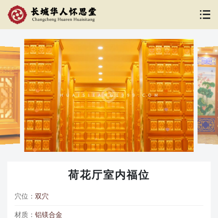
荷花厅室内福位
穴位：
双穴
材质：
铝镁合金