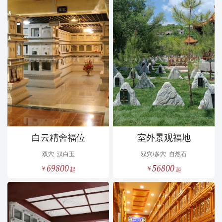
白云精舍福位
室外景观福地
双穴
汉白玉
双穴/多穴
自然石
69800
56800