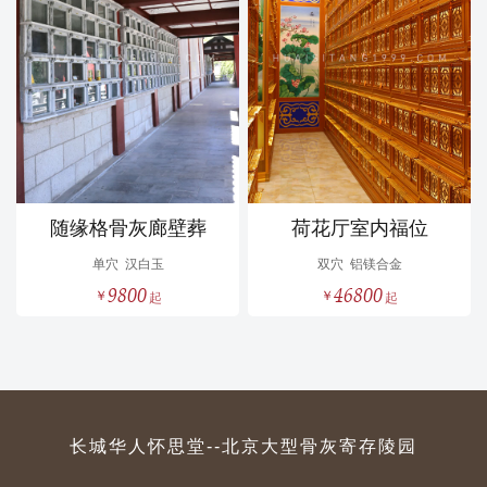
随缘格骨灰廊壁葬
荷花厅室内福位
单穴
汉白玉
双穴
铝镁合金
9800
46800
长城华人怀思堂--北京大型骨灰寄存陵园