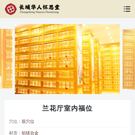
兰花厅室内福位
穴位：
双穴位
材质：
铝镁合金